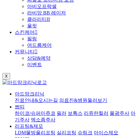
아비오프락셀
라비앙 BB 레이저
클라리티II
울핏
스킨케어
필링
여드름케어
커뮤니티
상담&예약
이벤트
X
아드망크리닉
진료안내&오시는길
의료진&병원둘러보기
쁘띠
하이코/슈퍼미쥬코
필러
보톡스
리쥬란힐러
물광주사
아
기주사
엑소좀주사
리프팅&제모
LDM물방울리프팅
실리프팅
슈링크
아이스제모