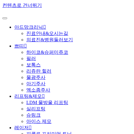
컨텐츠로 건너뛰기
아드망크리닉
진료안내&오시는길
의료진&병원둘러보기
쁘띠
하이코&슈퍼미쥬코
필러
보톡스
리쥬란 힐러
물광주사
아기주사
엑소좀주사
리프팅&제모
LDM 물방울 리프팅
실리프팅
슈링크
아이스 제모
레이저
피콜로 프리미엄 토닝