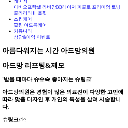
레이저
아비오프락셀
라비앙BB레이저
피콜로 프리미엄 토닝
클라리티Ⅱ
울핏
스킨케어
필링
여드름케어
커뮤니티
상담&예약
이벤트
아름다워지는 시간 아드망의원
아드망 리프팅&제모
'받을 때마다 슈슈슉-좋아지는 슈링크'
아드망의원은 경험이 많은 의료진이 다양한 고민에
따라 맞춤 디자인 후 개인의 특성을 살려 시술합니
다.
슈링크
란?