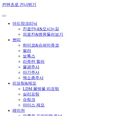
컨텐츠로 건너뛰기
아드망크리닉
진료안내&오시는길
의료진&병원둘러보기
쁘띠
하이코&슈퍼미쥬코
필러
보톡스
리쥬란 힐러
물광주사
아기주사
엑소좀주사
리프팅&제모
LDM 물방울 리프팅
실리프팅
슈링크
아이스 제모
레이저
피콜로 프리미엄 토닝