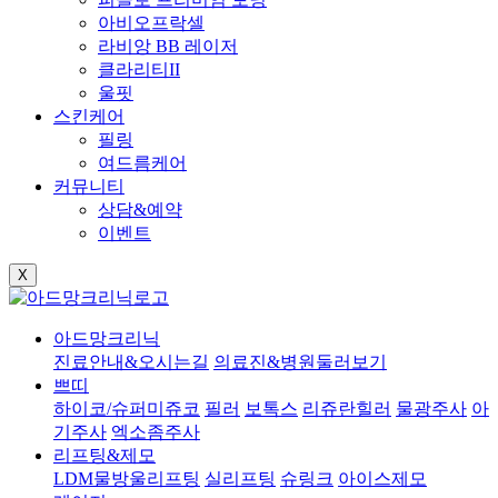
아비오프락셀
라비앙 BB 레이저
클라리티II
울핏
스킨케어
필링
여드름케어
커뮤니티
상담&예약
이벤트
X
아드망크리닉
진료안내&오시는길
의료진&병원둘러보기
쁘띠
하이코/슈퍼미쥬코
필러
보톡스
리쥬란힐러
물광주사
아
기주사
엑소좀주사
리프팅&제모
LDM물방울리프팅
실리프팅
슈링크
아이스제모