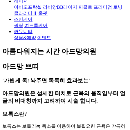
레이저
아비오프락셀
라비앙BB레이저
피콜로 프리미엄 토닝
클라리티Ⅱ
울핏
스킨케어
필링
여드름케어
커뮤니티
상담&예약
이벤트
아름다워지는 시간 아드망의원
아드망 쁘띠
'가볍게 톡! 놔주면 톡톡히 효과보는'
아드망의원은 섬세한 터치로 근육의 움직임부터 얼
굴의 비대칭까지 고려하여 시술 합니다.
보톡스
란?
보톡스는 보툴리눔 독소를 이용하여 불필요한 근육은 갸름하