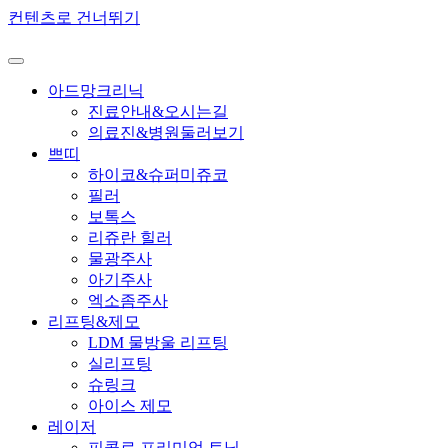
컨텐츠로 건너뛰기
아드망크리닉
진료안내&오시는길
의료진&병원둘러보기
쁘띠
하이코&슈퍼미쥬코
필러
보톡스
리쥬란 힐러
물광주사
아기주사
엑소좀주사
리프팅&제모
LDM 물방울 리프팅
실리프팅
슈링크
아이스 제모
레이저
피콜로 프리미엄 토닝