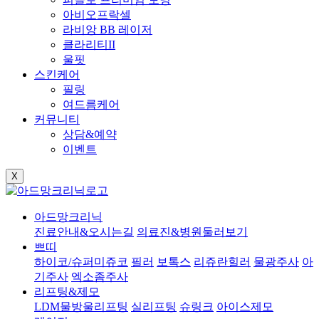
아비오프락셀
라비앙 BB 레이저
클라리티II
울핏
스킨케어
필링
여드름케어
커뮤니티
상담&예약
이벤트
X
아드망크리닉
진료안내&오시는길
의료진&병원둘러보기
쁘띠
하이코/슈퍼미쥬코
필러
보톡스
리쥬란힐러
물광주사
아
기주사
엑소좀주사
리프팅&제모
LDM물방울리프팅
실리프팅
슈링크
아이스제모