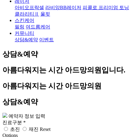
레이저
아비오프락셀
라비앙BB레이저
피콜로 프리미엄 토닝
클라리티Ⅱ
울핏
스킨케어
필링
여드름케어
커뮤니티
상담&예약
이벤트
상담&예약
아름다워지는 시간
아드망의원
입니다.
아름다워지는 시간 아드망의원
상담&예약
예약자 정보 입력
진료구분
*
초진
재진
Reset
Options