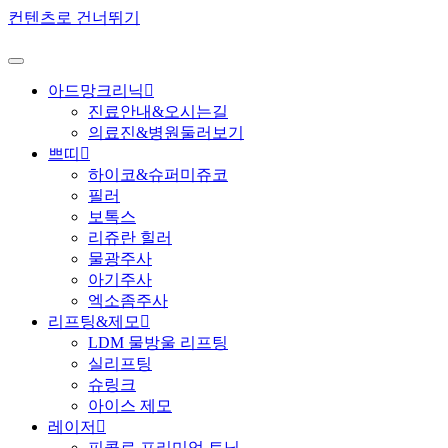
컨텐츠로 건너뛰기
아드망크리닉
진료안내&오시는길
의료진&병원둘러보기
쁘띠
하이코&슈퍼미쥬코
필러
보톡스
리쥬란 힐러
물광주사
아기주사
엑소좀주사
리프팅&제모
LDM 물방울 리프팅
실리프팅
슈링크
아이스 제모
레이저
피콜로 프리미엄 토닝