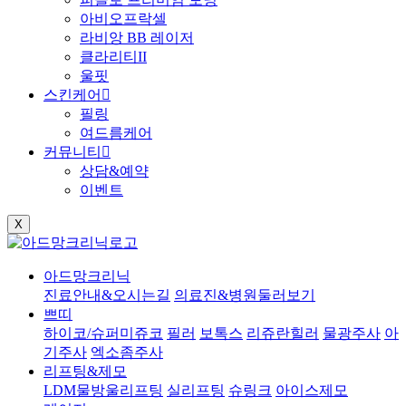
아비오프락셀
라비앙 BB 레이저
클라리티II
울핏
스킨케어
필링
여드름케어
커뮤니티
상담&예약
이벤트
X
아드망크리닉
진료안내&오시는길
의료진&병원둘러보기
쁘띠
하이코/슈퍼미쥬코
필러
보톡스
리쥬란힐러
물광주사
아
기주사
엑소좀주사
리프팅&제모
LDM물방울리프팅
실리프팅
슈링크
아이스제모