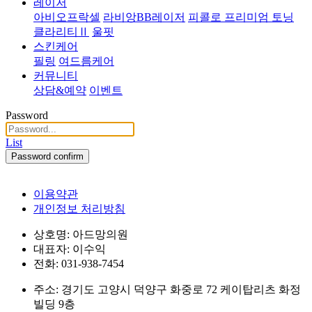
레이저
아비오프락셀
라비앙BB레이저
피콜로 프리미엄 토닝
클라리티Ⅱ
울핏
스킨케어
필링
여드름케어
커뮤니티
상담&예약
이벤트
Password
List
Password confirm
이용약관
개인정보 처리방침
상호명: 아드망의원
대표자: 이수익
전화: 031-938-7454
주소: 경기도 고양시 덕양구 화중로 72 케이탑리츠 화정
빌딩 9층