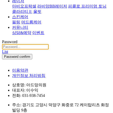
레이저
아비오프락셀
라비앙BB레이저
피콜로 프리미엄 토닝
클라리티Ⅱ
울핏
스킨케어
필링
여드름케어
커뮤니티
상담&예약
이벤트
Password
List
Password confirm
이용약관
개인정보 처리방침
상호명: 아드망의원
대표자: 이수익
전화: 031-938-7454
주소: 경기도 고양시 덕양구 화중로 72 케이탑리츠 화정
빌딩 9층