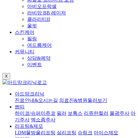
아비오프락셀
라비앙 BB 레이저
클라리티II
울핏
스킨케어
필링
여드름케어
커뮤니티
상담&예약
이벤트
X
아드망크리닉
진료안내&오시는길
의료진&병원둘러보기
쁘띠
하이코/슈퍼미쥬코
필러
보톡스
리쥬란힐러
물광주사
아
기주사
엑소좀주사
리프팅&제모
LDM물방울리프팅
실리프팅
슈링크
아이스제모