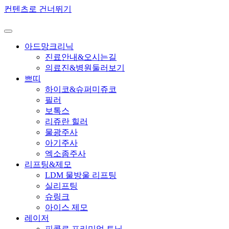
컨텐츠로 건너뛰기
아드망크리닉
진료안내&오시는길
의료진&병원둘러보기
쁘띠
하이코&슈퍼미쥬코
필러
보톡스
리쥬란 힐러
물광주사
아기주사
엑소좀주사
리프팅&제모
LDM 물방울 리프팅
실리프팅
슈링크
아이스 제모
레이저
피콜로 프리미엄 토닝